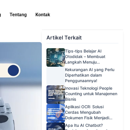
g
Tentang
Kontak
Artikel Terkait
Tips-tips Belajar AI
Otodidak – Membuat
Langkah Menuju
Kecerdasan Buatan
Kekurangan AI yang Perlu
Diperhatikan dalam
Penggunaannya!
Inovasi Teknologi People
Counting untuk Manajemen
Bisnis
Aplikasi OCR: Solusi
Cerdas Mengubah
Dokumen Fisik Menjadi
Data Digital
Apa Itu AI Chatbot?