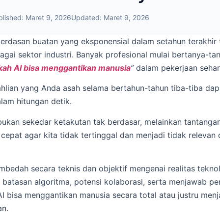
blished:
Maret 9, 2026
Updated:
Maret 9, 2026
rdasan buatan yang eksponensial dalam setahun terakhir
gai sektor industri. Banyak profesional mulai bertanya-t
kah AI bisa menggantikan manusia
”
dalam pekerjaan sehari
hlian yang Anda asah selama bertahun-tahun tiba-tiba dapa
lam hitungan detik.
 bukan sekedar ketakutan tak berdasar, melainkan tantanga
cepat agar kita tidak tertinggal dan menjadi tidak relevan 
mbedah secara teknis dan objektif mengenai realitas teknolo
batasan algoritma, potensi kolaborasi, serta menjawab per
 bisa menggantikan manusia secara total atau justru menja
an.