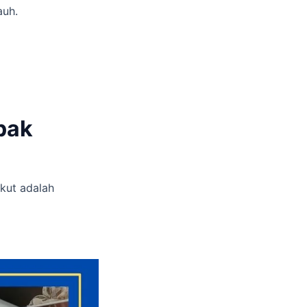
auh.
pak
ikut adalah