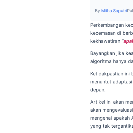
By
Mitha Saputri
Pu
Perkembangan kece
kecemasan di berba
kekhawatiran
“
apa
Bayangkan jika kea
algoritma hanya da
Ketidakpastian ini
menuntut adaptasi 
depan.
Artikel ini akan me
akan mengevaluasi 
mengenai apakah AI
yang tak tergantik