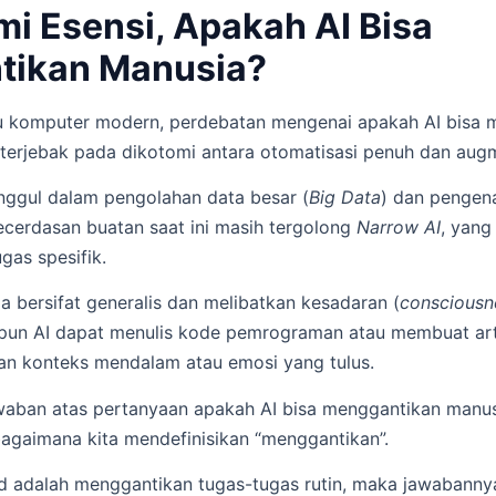
 Esensi, Apakah AI Bisa
tikan Manusia?
u komputer modern, perdebatan mengenai apakah AI bisa 
 terjebak pada dikotomi antara otomatisasi penuh dan augm
unggul dalam pengolahan data besar (
Big Data
) dan pengen
kecerdasan buatan saat ini masih tergolong
Narrow AI
, yang
gas spesifik.
 bersifat generalis dan melibatkan kesadaran (
consciousn
kipun AI dapat menulis kode pemrograman atau membuat arti
n konteks mendalam atau emosi yang tulus.
jawaban atas pertanyaan apakah AI bisa menggantikan manu
agaimana kita mendefinisikan “menggantikan”.
d adalah menggantikan tugas-tugas rutin, maka jawabannya