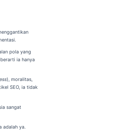
menggantikan
entasi.
alan pola yang
 berarti ia hanya
ess
), moralitas,
kel SEO, ia tidak
sia sangat
 adalah ya.