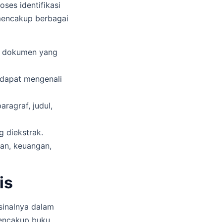
ses identifikasi
 mencakup berbagai
u dokumen yang
dapat mengenali
ragraf, judul,
 diekstrak.
han, keuangan,
is
sinalnya dalam
mencakup buku,