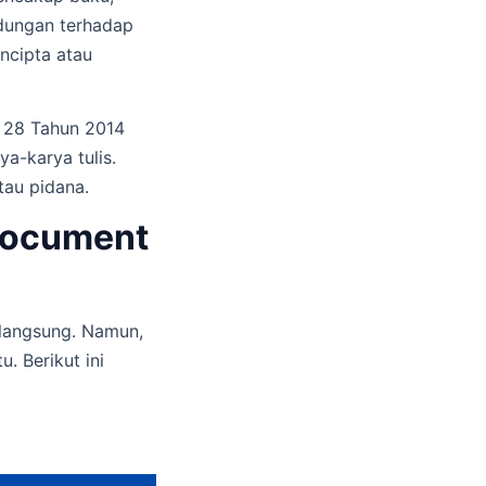
indungan terhadap
encipta atau
 28 Tahun 2014
a-karya tulis.
tau pidana.
 Document
 langsung. Namun,
. Berikut ini