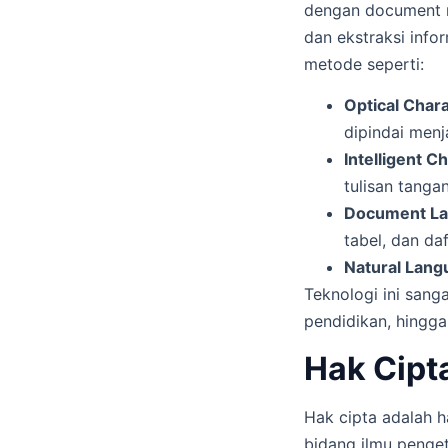
dengan document r
dan ekstraksi inf
metode seperti:
Optical Char
dipindai menja
Intelligent C
tulisan tangan
Document Lay
tabel, dan daf
Natural Lang
Teknologi ini sang
pendidikan, hingga
Hak Cipt
Hak cipta adalah h
bidang ilmu penget