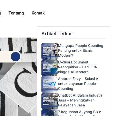
g
Tentang
Kontak
Artikel Terkait
Mengapa People Counting
Penting untuk Bisnis
Modern?
Evolusi Document
Recognition – Dari OCR
hingga AI Modern
Antares Eazy – Solusi AI
untuk Layanan People
Counting
Chatbot AI dalam Industri
Jasa – Meningkatkan
Pelayanan Jasa
7 Kegunaan AI yang Bikin