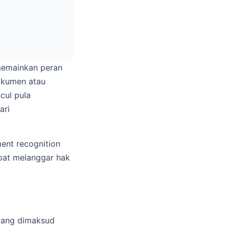
 memainkan peran
okumen atau
cul pula
ari
ent recognition
apat melanggar hak
 yang dimaksud