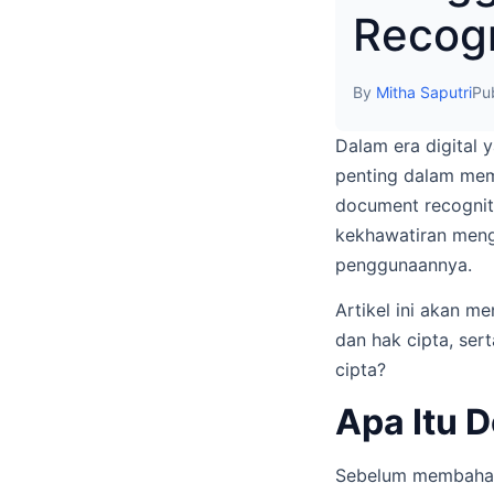
Recogn
By
Mitha Saputri
Pu
Dalam era digital
penting dalam mem
document recognit
kekhawatiran meng
penggunaannya.
Artikel ini akan 
dan hak cipta, ser
cipta?
Apa Itu 
Sebelum membahas 