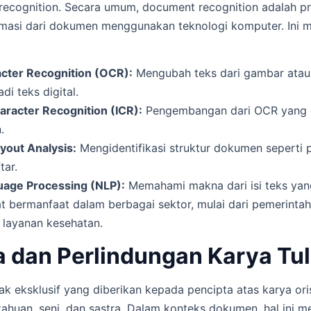
ecognition. Secara umum, document recognition adalah pro
ormasi dari dokumen menggunakan teknologi komputer. Ini
acter Recognition (OCR):
Mengubah teks dari gambar ata
di teks digital.
haracter Recognition (ICR):
Pengembangan dari OCR yang 
.
out Analysis:
Mengidentifikasi struktur dokumen seperti pa
tar.
uage Processing (NLP):
Memahami makna dari isi teks yang
at bermanfaat dalam berbagai sektor, mulai dari pemerinta
 layanan kesehatan.
a dan Perlindungan Karya Tul
ak eksklusif yang diberikan kepada pencipta atas karya ori
ahuan, seni, dan sastra. Dalam konteks dokumen, hal ini 